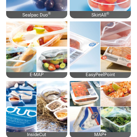
®
®
Sealpac Duo
SkirtAll
E-MAP
EasyPeelPoint
InsideCut
MAP+