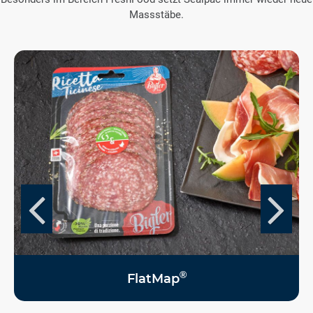
Massstäbe.
®
FlatMap