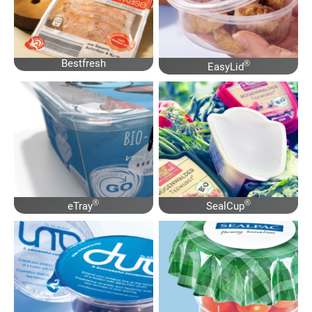
Bestfresh
®
EasyLid
®
®
eTray
SealCup