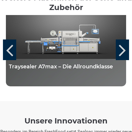
Zubehör
Traysealer A7max – Die Allroundklasse
Unsere Innovationen
Besonders im Bereich FreshFood setzt Sealpac immer wieder neue